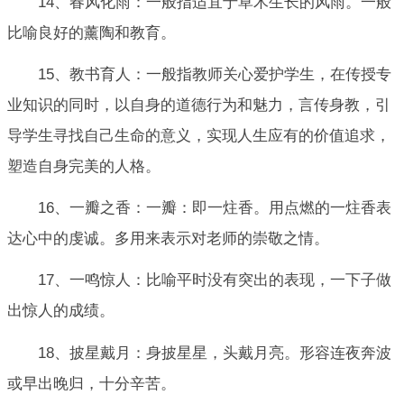
14、春风化雨：一般指适宜于草木生长的风雨。一般
比喻良好的薰陶和教育。
15、教书育人：一般指教师关心爱护学生，在传授专
业知识的同时，以自身的道德行为和魅力，言传身教，引
导学生寻找自己生命的意义，实现人生应有的价值追求，
塑造自身完美的人格。
16、一瓣之香：一瓣：即一炷香。用点燃的一炷香表
达心中的虔诚。多用来表示对老师的崇敬之情。
17、一鸣惊人：比喻平时没有突出的表现，一下子做
出惊人的成绩。
18、披星戴月：身披星星，头戴月亮。形容连夜奔波
或早出晚归，十分辛苦。