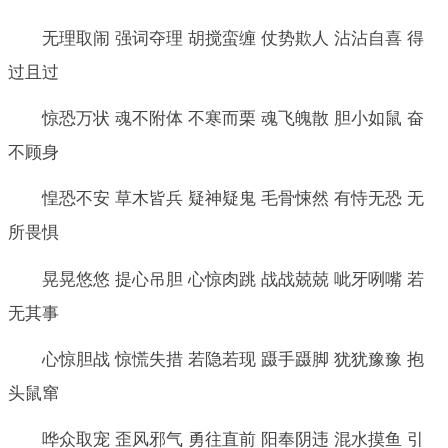
无理取闹 强词夺理 胡搅蛮缠 仗势欺人 沾沾自喜 得
过且过
惊恐万状 魂不附体 不寒而栗 魂飞魄散 胆小如鼠 奋
不顾身
惶恐不安 草木皆兵 疑神疑鬼 毛骨悚然 有恃无恐 无
所畏惧
晃晃悠悠 提心吊胆 心惊肉跳 战战兢兢 呲牙咧嘴 若
无其事
心惊胆战 惊慌失措 若隐若现 蹑手蹑脚 犹犹豫豫 抱
头鼠窜
哗众取宠 歪风邪气 勇往直前 阳奉阴违 混水摸鱼 引