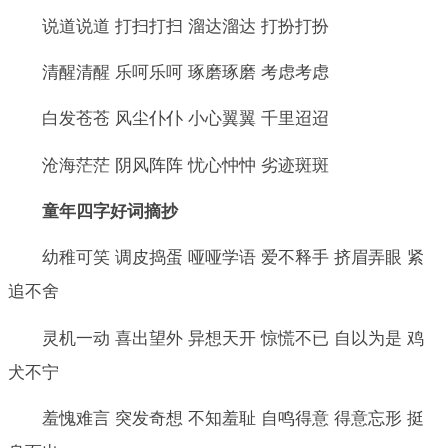
说道说道 打扫打扫 溜达溜达 打扮打扮
清醒清醒 乐呵乐呵 琢磨琢磨 考虑考虑
白发苍苍 风尘仆仆 小心翼翼 千里迢迢
沧海茫茫 阴风阵阵 忧心忡忡 劣迹斑斑
童年四字好词摘抄
幼稚可笑 调皮捣蛋 哑哑学语 爱不释手 挤眉弄眼 紧
追不舍
灵机一动 喜出望外 异想天开 惊慌不已 自以为是 鸡
犬不宁
羞愧难言 突发奇想 不知羞耻 自鸣得意 得意忘形 挺