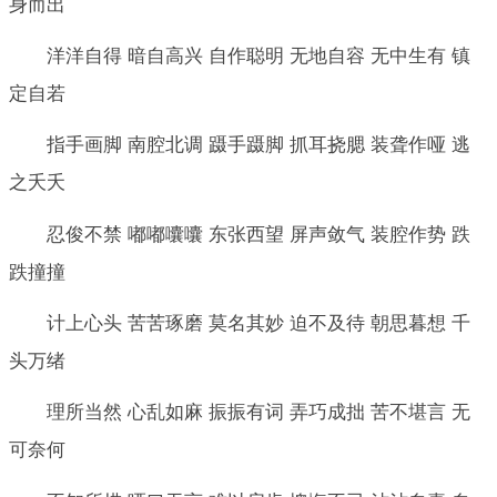
身而出
洋洋自得 暗自高兴 自作聪明 无地自容 无中生有 镇
定自若
指手画脚 南腔北调 蹑手蹑脚 抓耳挠腮 装聋作哑 逃
之夭夭
忍俊不禁 嘟嘟囔囔 东张西望 屏声敛气 装腔作势 跌
跌撞撞
计上心头 苦苦琢磨 莫名其妙 迫不及待 朝思暮想 千
头万绪
理所当然 心乱如麻 振振有词 弄巧成拙 苦不堪言 无
可奈何