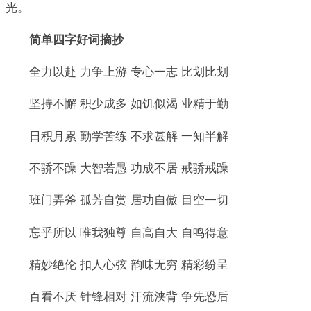
光。
简单四字好词摘抄
全力以赴 力争上游 专心一志 比划比划
坚持不懈 积少成多 如饥似渴 业精于勤
日积月累 勤学苦练 不求甚解 一知半解
不骄不躁 大智若愚 功成不居 戒骄戒躁
班门弄斧 孤芳自赏 居功自傲 目空一切
忘乎所以 唯我独尊 自高自大 自鸣得意
精妙绝伦 扣人心弦 韵味无穷 精彩纷呈
百看不厌 针锋相对 汗流浃背 争先恐后