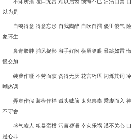
不知所措 哑口无言 难以启齿 懊悔不已 沾沾自喜 自
以为是
自鸣得意 得意忘形 自我陶醉 自吹自擂 傻里傻气 险
象环生
鼻青脸肿 捕风捉影 游手好闲 横眉竖眼 暴跳如雷 悔
恨交加
装聋作哑 不劳而获 贪得无厌 花言巧语 闪烁其词 冷
嘲热讽
弄虚作假 装模作样 贼头贼脑 鬼鬼祟祟 乘虚而入 神
不守舍
盛气凌人 粗暴蛮横 污言秽语 幸灾乐祸 漠不关心 口
是心非