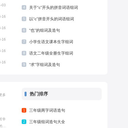
4-03
关于“c”开头的拼音词语组词
4
3-16
以“c”拼音开头的词语组词
5
3-16
“也”的组词及造句
6
3-16
小学生语文课本生字组词
7
3-16
语文二年级全册生字组词
8
3-16
“求”字组词及造句
9
热门排序
更多
三年级两字词语造句
1
苦辛
三年级组词造句大全
2
的巨