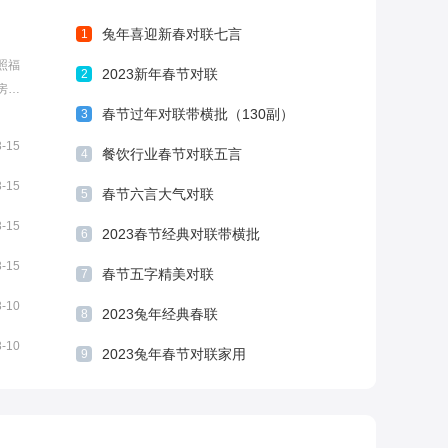
兔年喜迎新春对联七言
1
照福
2023新年春节对联
2
房美
气。
春节过年对联带横批（130副）
3
3-15
餐饮行业春节对联五言
4
3-15
春节六言大气对联
5
3-15
2023春节经典对联带横批
6
3-15
春节五字精美对联
7
3-10
2023兔年经典春联
8
3-10
2023兔年春节对联家用
9