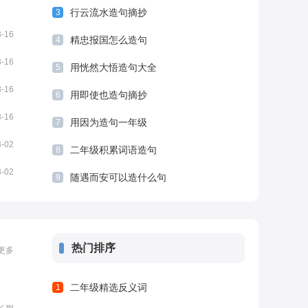
下面
行云流水造句摘抄
3
3-16
精忠报国怎么造句
4
3-16
用恍然大悟造句大全
5
3-16
用即使也造句摘抄
6
3-16
用因为造句一年级
7
3-02
二年级积累词语造句
8
3-02
随遇而安可以造什么句
9
热门排序
更多
二年级精选反义词
1