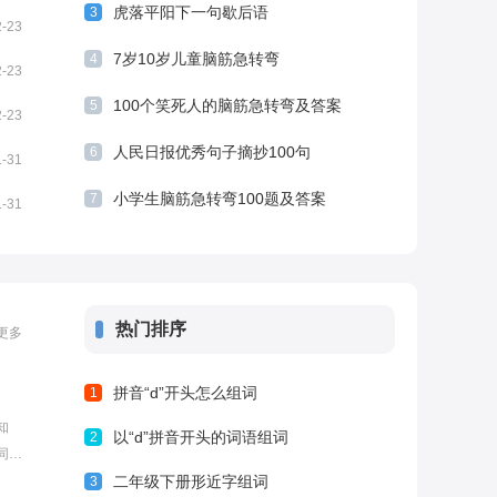
虎落平阳下一句歇后语
3
2-23
7岁10岁儿童脑筋急转弯
4
2-23
100个笑死人的脑筋急转弯及答案
5
2-23
人民日报优秀句子摘抄100句
6
1-31
小学生脑筋急转弯100题及答案
7
1-31
热门排序
更多
拼音“d”开头怎么组词
1
知
以“d”拼音开头的词语组词
2
同
整理
二年级下册形近字组词
3