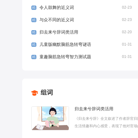
令人鼓舞的近义词
02-23
精
与众不同的近义词
02-23
精
归去来兮辞词类活用
02-20
精
儿童版幽默脑筋急转弯谜语
01-31
精
童趣脑筋急转弯智力测试题
01-31
精
组词
归去来兮辞词类活用
《归去来兮辞》全文叙述了作者辞官归
生活情趣和内心感受，表现了他对官场
以及对人生的思索，表达了他洁身自好