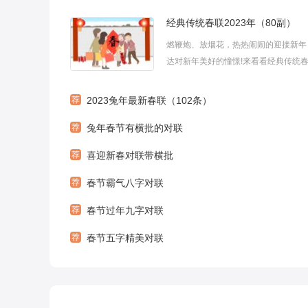
经典传统春联2023年（80副）
燃鞭炮、放烟花，热热闹闹的迎接新年
达对新年美好的憧憬!来看看经典传统
些的吧!以下是小编为大家带来的经典
2023年精选(80副
荐
2023兔年最新春联（102条）
荐
兔年春节有横批的对联
荐
喜迎新春对联带横批
荐
春节霸气八字对联
荐
春节过年九字对联
荐
春节五字精美对联