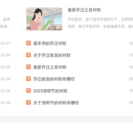
最新乔迁之喜对联
，是表
乔迁新居，是个值得庆贺的日子，吉星高
春联有哪
满堂。客厅平安齐到，卧室健康齐罩，厨
传统春联
好齐降，阳台好运齐伴，连卫生间也有财
下面是小编为大家
荐
最常用的乔迁对联
01-17
0
荐
关于乔迁新居的对联
12-20
0
荐
最新乔迁之喜对联
12-20
0
荐
乔迁新居的对联有哪些
12-20
0
荐
2023清明节的对联
12-20
0
荐
关于清明节的对联有哪些
12-20
0