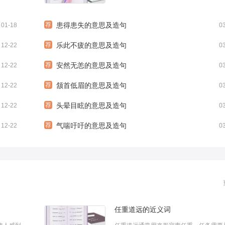
么造
大财富;更是美德的象征，是文明的传承。
是小编为大家整理
荐
患得患失的意思及造句
01-18
0
荐
乐此不疲的意思及造句
12-22
0
荐
安然无恙的意思及造句
12-22
0
荐
颔首低眉的意思及造句
12-22
0
荐
头晕目眩的意思及造句
12-22
0
荐
气喘吁吁的意思及造句
12-22
0
任重道远的近义词