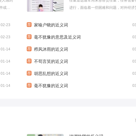
使人感到
任重道远通常用来形容责任重，任务需要
件或情
进行，面临着一些困难和问题，对外经济
小编精
形势较为严峻，结构调整和扩大需求工作
道远。下面是小编
荐
家喻户晓的近义词
02-23
0
荐
毫不犹豫的意思及近义词
02-23
0
荐
栉风沐雨的近义词
01-14
0
荐
不苟言笑的近义词
01-14
0
荐
胡思乱想的近义词
01-14
0
荐
毫不犹豫的近义词
01-14
0