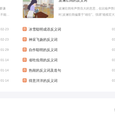
波澜壮阔的反义词
要谦
波澜壮阔有声势浩大的意思，在比喻声势
情不能夸
时;波澜壮阔偏重于“雄壮”。强调“规模宏大”
家整理
涌澎湃”偏重于“迅猛”;强调“势不可当”。下
小
荐
冰雪聪明成语反义词
02-23
0
荐
神采飞扬的反义词
02-23
0
荐
自作聪明的反义词
01-29
0
荐
省吃俭用的反义词
01-14
0
荐
热闹的反义词及造句
01-14
0
荐
得意洋洋的反义词
01-14
0