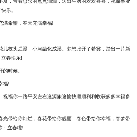
所不及，带着思念的点点滴滴，送出生活的欢欢喜喜，祝愿事业
春快乐。
充满希望，春天充满幸福!
。
。花儿枝头烂漫，小河融化成溪。梦想张开了希冀，踏出一片新
立春快乐!
开的时候。
幸福!
发。祝福你一路平安左右逢源旅途愉快顺顺利利收获多多幸福多
，春光带给你灿烂，春花带给你靓丽，春色带给你幸福，春梦带
你：立春啦!