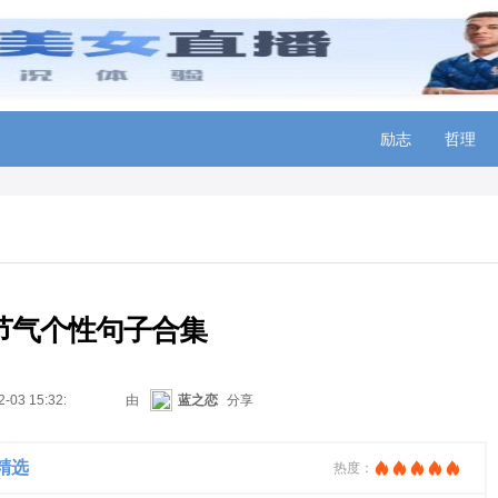
励志
哲理
节气个性句子合集
2-03 15:32:32
由
蓝之恋
分享
精选
热度：