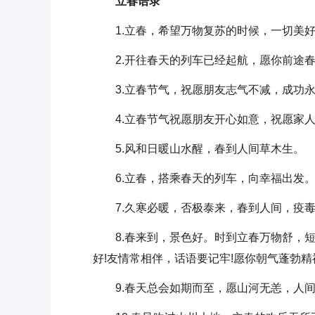
立春语录
1.立春，希望万物复苏的时候，一切美
2.开往春天的列车已经起航，愿你前途
3.立春节气，祝愿朋友志气不减，成功永
4.立春节气祝愿朋友开心如意，祝愿家
5.风和日暖山水醒，春到人间草木生。
6.立春，搭乘春天的列车，向幸福出发
7.久寒必暖，否极泰来，春到人间，疫
8.春来到，景色好。时到立春万物舒，
好!友情常相伴，话语要记牢!愿你朝气蓬勃精
9.春天总会如期而至，愿山河无恙，人间