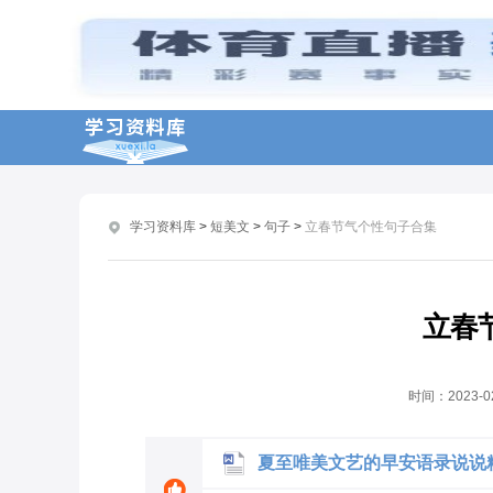
正能量立春祝福语句子95句
最火的立春抖音句子大全
适合惊蛰节气的句子
立春节气唯美祝福文案
立春经典文案说说最新
学习资料库
>
短美文
>
句子
>
立春节气个性句子合集
2023立春节气走心文案
立春时节唯美文案句子
今日立春唯美文案说说
立春
创意立春心情句子文案
关于立春心情的治愈句子86句
时间：
2023-0
夏至唯美文艺的早安语录说说