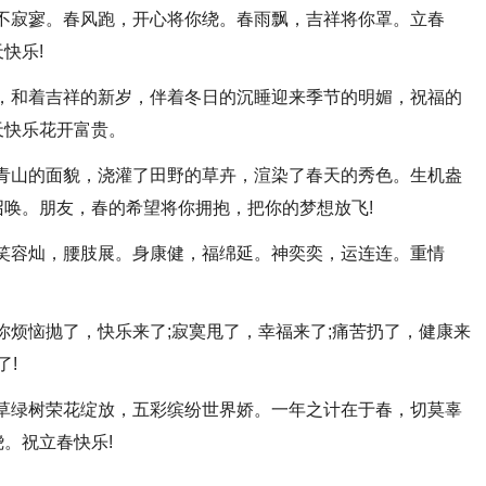
情不寂寥。春风跑，开心将你绕。春雨飘，吉祥将你罩。立春
快乐!
醉，和着吉祥的新岁，伴着冬日的沉睡迎来季节的明媚，祝福的
天快乐花开富贵。
了青山的面貌，浇灌了田野的草卉，渲染了春天的秀色。生机盎
唤。朋友，春的希望将你拥抱，把你的梦想放飞!
。笑容灿，腰肢展。身康健，福绵延。神奕奕，运连连。重情
愿你烦恼抛了，快乐来了;寂寞甩了，幸福来了;痛苦扔了，健康来
了!
。草绿树荣花绽放，五彩缤纷世界娇。一年之计在于春，切莫辜
。祝立春快乐!