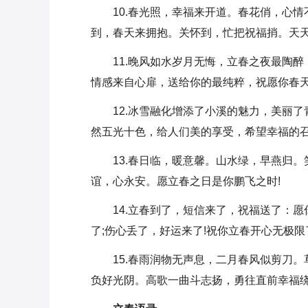
10.春光照，幸福来开道。春花俏，心
到，春天来拥抱。关怀到，忙把祝福捎。天天
11.晚风如水岁月无悔，立春之夜最陶
情感来自心扉，送给你的最纯粹，祝愿你春
12.冰雪融化增添了小溪的魅力，美丽
然五光十色，给人们美的享受，希望幸福的召
13.春日临，暖意馨。山水绿，早燕归
谊，心永安。愿立春之日是你鹏飞之时!
14.立春到了，短信来了，祝福送了：
了;伤心丢了，好运来了!祝你立春开心无极限
15.春雨润物无声息，二月春风似剪刀
负好光阴。高歌一曲斗志扬，勇往直前幸福绕