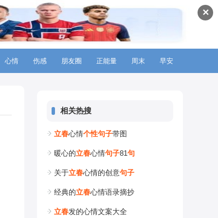
✕
心情
伤感
朋友圈
正能量
周末
早安
相关热搜
立
春
心情
个
性
句
子
带图
暖心的
立
春
心情
句
子
81
句
关于
立
春
心情的创意
句
子
经典的
立
春
心情语录摘抄
立
春
发的心情文案大全