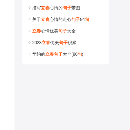
描写
立
春
心情的
句
子
带图
关于
立
春
心情的走心
句
子
84
句
立
春
心情优美
句
子
大全
2023
立
春
优美
句
子
积累
简约的
立
春
句
子
大全(86
句
)