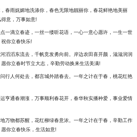
你，春雨妩媚地洗涤你，春色无限地靓丽你，春花鲜艳地美丽
得意，万事如意!
一点一滴立春迹，一丝一缕听花语，一心一意心愿许，一生一世
祝你立春快乐!
江河滔滔东流去，千帆竞发勇向前。岸边农田喜开颜，滋滋润润
愿你立春时节立大志，辛勤劳动换来生活美满!
借问行人何处去，都言城外踏春去。一年之计在于春，桃花红艳
。
财运亨通春潮涨，万事顺利春花开，春华秋实播种爱，事业爱情
。
天地万物都苏醒，花红柳绿春意浓。一年之计在于春，辛勤工作
愿你立春快乐，生活如意!