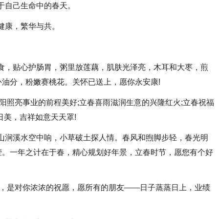
属于自己生命中的春天。
安健康，繁华与共。
蒸食，贴心护肠胃，粥里放莲藕，肌肤光泽亮，木耳和大枣，煎
油分，粉嫩赛桃花。关怀已送上，愿你永安康!
骄阳照亮事业的前程美好;立春喜雨滋润生意的兴隆红火;立春祝福
日美，吉祥如意天天罩!
，山涧溪水空中响，小草破土探人情。春风和煦脚步轻，春光明
莹。一年之计在于春，精心规划好年景，立春时节，愿您有个好
头的，是对你浓浓的祝愿，愿所有的朋友——日子蒸蒸日上，业绩