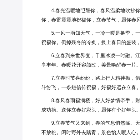
4.春光温暖地照耀你，春风温柔地吹拂
你，春雷震震地祝福你，立春节气，愿你春风
5.一风一雨知天气，一冷一暖是换季，
祝福你。倒掉残冬的冷炙，换上春日的盛装，
6.立春到来世界变，千里冰凌一时融。
享丰年。春暖花开容颜改，美景唤醒春一片。
7.立春时节喜纷纷，路上行人精神振，
斗纷飞，一条短信传祝福，好福好运在立春
8.春风春雨福满楼，好人好梦情牵手，
成功摘。送你立春好彩头，愿你有个好年头
9.立春节气又来到，春的气息悄然临。
不放松。闲时野外去踏青，景色怡人暖人心。