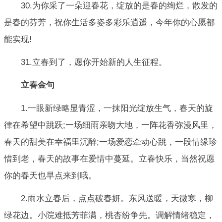
30.为你采了一朵迎春花，绽放的是春的绚烂，散发的
是春的芬芳，祝你生活多姿多彩乐逍遥，今年你的心愿都
能实现!
31.立春到了，愿你开始新的人生征程。
立春金句
1.一眼新绿略显青涩，一抹阳光绽放生气，春天的旋
律在希望中跳跃;一场细雨亲吻大地，一阵花香弥漫风里，
春天的甜美在幸福里沉醉;一场爱恋牵动心跳，一段情缘珍
惜到老，春天的故事在爱情中蔓延。立春快乐，当然祝愿
你的春天也早点来到哦。
2.雨水立春后，点点破春妍。东风送暖，天微寒，柳
绿花边。小院难抵芳菲满，桃杏纷争先。调解情绪稳定，