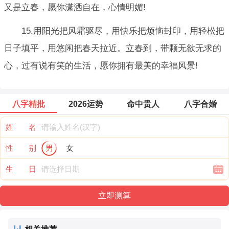
又是立春，愿你潇洒自在，心情明媚!
15.用阳光把风霜驱尽，用快乐把烦恼封印，用轻松把
日子填平，用悠闲把春天拉近。立春到，带颗无欲无求的
心，过有说有笑的生活，愿你拥有最美的幸福风景!
八字精批
2026运势
命中贵人
八字合婚
姓 名
性 别
男
女
生 日
相关推荐