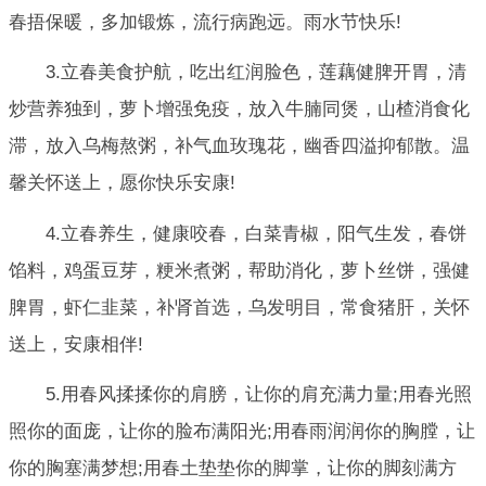
春捂保暖，多加锻炼，流行病跑远。雨水节快乐!
3.立春美食护航，吃出红润脸色，莲藕健脾开胃，清
炒营养独到，萝卜增强免疫，放入牛腩同煲，山楂消食化
滞，放入乌梅熬粥，补气血玫瑰花，幽香四溢抑郁散。温
馨关怀送上，愿你快乐安康!
4.立春养生，健康咬春，白菜青椒，阳气生发，春饼
馅料，鸡蛋豆芽，粳米煮粥，帮助消化，萝卜丝饼，强健
脾胃，虾仁韭菜，补肾首选，乌发明目，常食猪肝，关怀
送上，安康相伴!
5.用春风揉揉你的肩膀，让你的肩充满力量;用春光照
照你的面庞，让你的脸布满阳光;用春雨润润你的胸膛，让
你的胸塞满梦想;用春土垫垫你的脚掌，让你的脚刻满方