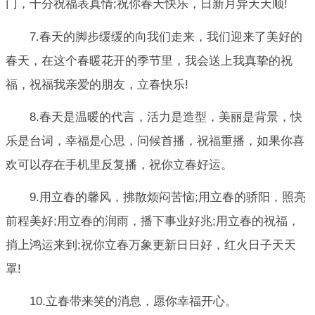
门，十分祝福表真情;祝你春天快乐，日新月异天天顺!
7.春天的脚步缓缓的向我们走来，我们迎来了美好的
春天，在这个春暖花开的季节里，我会送上我真挚的祝
福，祝福我亲爱的朋友，立春快乐!
8.春天是温暖的代言，活力是造型，美丽是背景，快
乐是台词，幸福是心思，问候首播，祝福重播，如果你喜
欢可以存在手机里反复播，祝你立春好运。
9.用立春的馨风，拂散烦闷苦恼;用立春的骄阳，照亮
前程美好;用立春的润雨，播下事业好兆;用立春的祝福，
捎上鸿运来到;祝你立春万象更新日日好，红火日子天天
罩!
10.立春带来笑的消息，愿你幸福开心。