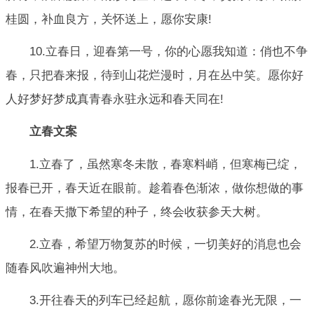
桂圆，补血良方，关怀送上，愿你安康!
10.立春日，迎春第一号，你的心愿我知道：俏也不争
春，只把春来报，待到山花烂漫时，月在丛中笑。愿你好
人好梦好梦成真青春永驻永远和春天同在!
立春文案
1.立春了，虽然寒冬未散，春寒料峭，但寒梅已绽，
报春已开，春天近在眼前。趁着春色渐浓，做你想做的事
情，在春天撒下希望的种子，终会收获参天大树。
2.立春，希望万物复苏的时候，一切美好的消息也会
随春风吹遍神州大地。
3.开往春天的列车已经起航，愿你前途春光无限，一