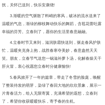
扰，关怀已送到，快乐安康绕!
3.渐暖的空气驱散了料峭的寒风，破冰的流水送来了
温暖的气息，渐绿的柳枝舞动快乐的舞蹈，含苞花蕾吐露
幸福的芬芳。立春到了，愿你的生活里春意融融。
4.立春时节又来到，滋润肤霜快送到，驱走春风护肤
忙，温暖夹克身上抱，战胜春寒夺美妙，春意盎然天天
笑。朋友，立春节气送您一锅滋补萝卜汤，化解春燥天干
肝火冒，衷心祝愿您立春时分健康愉快!
5.春风掀开了一年的篇章，带走了冬雪的脸庞，唤醒
了整装待发的萌芽，染绿了春回大地的欣欣景象，展示一
片青春活力，给人无限寄翼，充满希望的遐想，立春到
了，希望你收获暖暖快乐，寄予春的生机。