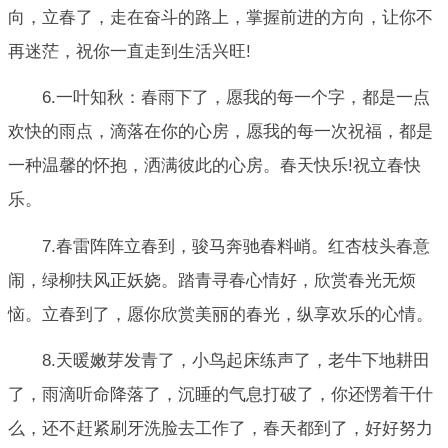
向，立春了，走在奋斗的路上，掌握前进的方向，让你不
再迷茫，祝你一直走到生活兴旺!
6.一叶知秋：春雨下了，愿我的每一个字，都是一点
欢快的雨点，滴落在你的心房，愿我的每一次祝福，都是
一种温馨的怀抱，洒满彼此的心房。春天快乐!祝立春快
乐。
7.春雷阵阵立春到，骏马奔驰春料峭。红杏枝头春意
闹，绿柳扶风正妖娆。踏青寻春心情好，欣赏春光无烦
恼。立春到了，愿你欣赏美丽的春光，纵享欢乐的心情。
8.天暖嫩芽发青了，小鸟起床练声了，老牛下地耕田
了，雨滴听命降落了，沉睡的气息打破了，你还愣着干什
么，还不赶紧刷牙洗脸去工作了，春天都到了，好好努力