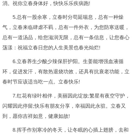
消。祝你立春身体好，快快乐乐疾病跑!
5.总有一股余寒，立春时分苟延喘息，总有一种燥
气，立春来临肆虐不羁，总有一件外衣，为您防寒送暖，
总有一道汤品，给您滋润无限，总有一条信息，让您春心
荡漾：祝福立春日您的人生美景也春光灿烂!
6.立春养生少酸少辣保肝护阳。生姜能增强血液循
环，促进发汗，有散热退烧功效，还具有抗衰老功能，立
春时节应该适当吃一点。立春快乐!
7.红花有绿叶相伴，美丽因此绽放;繁星有夜空守护，
闪耀因此停留;快乐有朋友分享，幸福因此永驻。立春又
到，愿你吉祥如意，健康如故!
8.挥手作别寒冷的冬天，让冬眠的心插上翅膀，去和