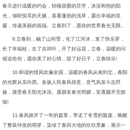
春天进行温暖的约会，轻嗅甜蜜的芬芳，沐浴和煦的阳
光，倾听悦耳的天籁，喜看蓬勃的浅草，露出幸福的笑
靥，传递美丽的祝福。立春到了，愿你的世界春光无限。
9.立春到，融了山间雪，化了江河冰，发了快乐芽，
长了幸福枝，生了吉祥叶，开了好运花，立春，温暖的问
候送给你，愿你美了好心情，甜了好日子，立春快乐!
10.和谐的情风吹遍全国，温暖的春风从南到北，春阳
的光辉从东向西。各族人民春风得意，意气风发斗志昂
扬，接受春天阳光沐浴。愿朋友春光明媚，笑逐颜开无烦
恼!
11.春风掀开了一年的篇章，带走了冬雪的脸庞，唤醒
了整装待发的萌芽，染绿了春回大地的欣欣景象，展示一