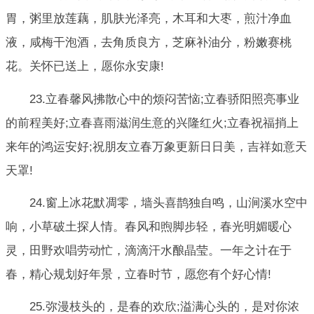
胃，粥里放莲藕，肌肤光泽亮，木耳和大枣，煎汁净血
液，咸梅干泡酒，去角质良方，芝麻补油分，粉嫩赛桃
花。关怀已送上，愿你永安康!
23.立春馨风拂散心中的烦闷苦恼;立春骄阳照亮事业
的前程美好;立春喜雨滋润生意的兴隆红火;立春祝福捎上
来年的鸿运安好;祝朋友立春万象更新日日美，吉祥如意天
天罩!
24.窗上冰花默凋零，墙头喜鹊独自鸣，山涧溪水空中
响，小草破土探人情。春风和煦脚步轻，春光明媚暖心
灵，田野欢唱劳动忙，滴滴汗水酿晶莹。一年之计在于
春，精心规划好年景，立春时节，愿您有个好心情!
25.弥漫枝头的，是春的欢欣;溢满心头的，是对你浓