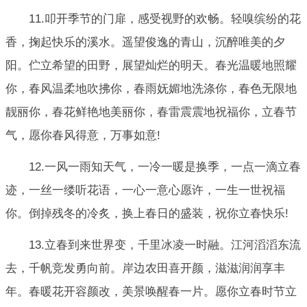
11.叩开季节的门扉，感受视野的欢畅。轻嗅缤纷的花
香，掬起快乐的溪水。遥望俊逸的青山，沉醉唯美的夕
阳。伫立希望的田野，展望灿烂的明天。春光温暖地照耀
你，春风温柔地吹拂你，春雨妩媚地洗涤你，春色无限地
靓丽你，春花鲜艳地美丽你，春雷震震地祝福你，立春节
气，愿你春风得意，万事如意!
12.一风一雨知天气，一冷一暖是换季，一点一滴立春
迹，一丝一缕听花语，一心一意心愿许，一生一世祝福
你。倒掉残冬的冷炙，换上春日的盛装，祝你立春快乐!
13.立春到来世界变，千里冰凌一时融。江河滔滔东流
去，千帆竞发勇向前。岸边农田喜开颜，滋滋润润享丰
年。春暖花开容颜改，美景唤醒春一片。愿你立春时节立