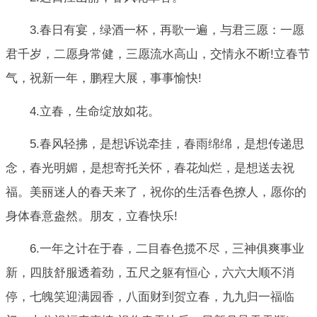
3.春日有宴，绿酒一杯，再歌一遍，与君三愿：一愿
君千岁，二愿身常健，三愿流水高山，交情永不断!立春节
气，祝新一年，鹏程大展，事事愉快!
4.立春，生命绽放如花。
5.春风轻拂，是想诉说牵挂，春雨绵绵，是想传递思
念，春光明媚，是想寄托关怀，春花灿烂，是想送去祝
福。美丽迷人的春天来了，祝你的生活春色撩人，愿你的
身体春意盎然。朋友，立春快乐!
6.一年之计在于春，二目春色揽不尽，三神俱爽事业
新，四肢舒服透着劲，五尺之躯有恒心，六六大顺不消
停，七魄笑迎满园香，八面财到贺立春，九九归一福临