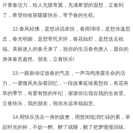
片青春活力，给人无限寄翼，充满希望的遐想，立春到
了，希望你收获暖暖快乐，寄予春的生机。
12.春风轻拂，是想诉说牵挂，春雨绵绵，是想传递思
念，春光明媚，是想寄托关怀，春花灿烂，是想送去祝
福。美丽迷人的春天来了，祝你的生活春色撩人，愿你的
身体春意盎然。朋友，立春快乐!
13.一眼新绿绽放春的气息，一声鸟鸣泄露生命的活
力，一袭微风夹杂着回忆，一段故事延续着想你，有花有
草的季节，有爱有恨的年纪，谢谢你出现在我的生命里。
立春快乐，我的朋友，祝你永远幸福如意。
14.用快乐洗去一身的疲惫，用悠闲抵消忙碌的累，举
起时光的杯，不妨一醉。醉了就睡，醒了把梦慢慢回味。