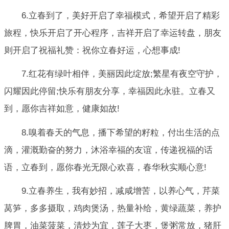
6.立春到了，美好开启了幸福模式，希望开启了精彩
旅程，快乐开启了开心程序，吉祥开启了幸运转盘，朋友
则开启了祝福礼赞：祝你立春好运，心想事成!
7.红花有绿叶相伴，美丽因此绽放;繁星有夜空守护，
闪耀因此停留;快乐有朋友分享，幸福因此永驻。立春又
到，愿你吉祥如意，健康如故!
8.嗅着春天的气息，播下希望的籽粒，付出生活的点
滴，灌溉勤奋的努力，沐浴幸福的友谊，传递祝福的话
语，立春到，愿你春光无限心欢喜，春华秋实顺心意!
9.立春养生，我有妙招，减咸增苦，以养心气，芹菜
莴笋，多多摄取，鸡肉煲汤，热量补给，黄绿蔬菜，养护
脾胃，油菜菠菜，清炒为宜，莲子大枣，煲粥常放，猪肝