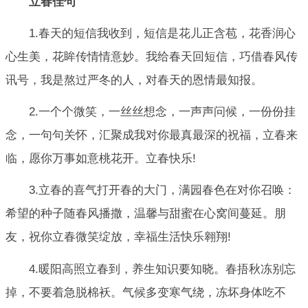
立春佳句
1.春天的短信我收到，短信是花儿正含苞，花香润心
心生美，花眸传情情意妙。我给春天回短信，巧借春风传
讯号，我是熬过严冬的人，对春天的恩情最知报。
2.一个个微笑，一丝丝想念，一声声问候，一份份挂
念，一句句关怀，汇聚成我对你最真最深的祝福，立春来
临，愿你万事如意桃花开。立春快乐!
3.立春的喜气打开春的大门，满园春色在对你召唤：
希望的种子随春风播撒，温馨与甜蜜在心窝间蔓延。朋
友，祝你立春微笑绽放，幸福生活快乐翱翔!
4.暖阳高照立春到，养生知识要知晓。春捂秋冻别忘
掉，不要着急脱棉袄。气候多变寒气绕，冻坏身体吃不