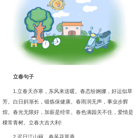
立春句子
1.立春天亦寒，东风来送暖。春态纷婀娜，好运似草
芳。白日斜渐长，锻炼保健康。春雨润无声，事业步辉
煌。春光无限好，加薪是经常。春色满园关不住，爱情是
棵常青树。立春大吉大利!
2.迟日江山丽，春风花草香。