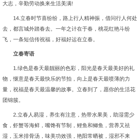
大志，辛勤劳动换来生活美满!
14.立春时节喜纷纷，路上行人精神振，借问行人何处
去，都言城外踏春去。一年之计在于春，桃花红艳斗纷
飞，一条短信传祝福，好福好运在立春。
立春寄语
1.绿色是春天最靓丽的色彩，阳光是春天最美好的礼
物，惬意是春天最快乐的节拍，向上是春天最喷薄的力
量，祝福是春天最温馨的故事。立春到了，愿你的生活花
团锦簇。
2.立春人易湿，养生有注意，热带水果美，助湿需少
食，虾蟹等海鲜，嘴馋有节制，鲤鱼和鲫鱼，营养又祛
湿，玉米排骨汤，味美功效强，艳阳常晒被，湿邪不来