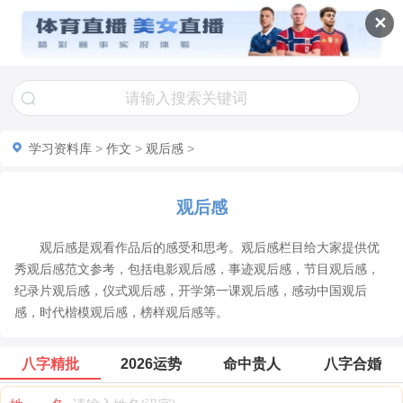
✕
学习资料库
>
作文
>
观后感
>
观后感
观后感是观看作品后的感受和思考。观后感栏目给大家提供优
秀观后感范文参考，包括电影观后感，事迹观后感，节目观后感，
纪录片观后感，仪式观后感，开学第一课观后感，感动中国观后
感，时代楷模观后感，榜样观后感等。
八字精批
2026运势
命中贵人
八字合婚