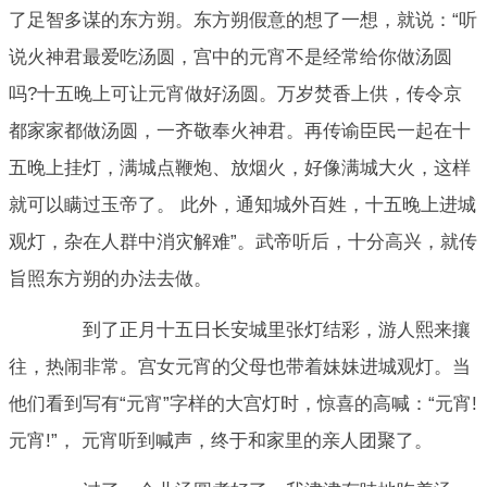
了足智多谋的东方朔。东方朔假意的想了一想，就说：“听
说火神君最爱吃汤圆，宫中的元宵不是经常给你做汤圆
吗?十五晚上可让元宵做好汤圆。万岁焚香上供，传令京
都家家都做汤圆，一齐敬奉火神君。再传谕臣民一起在十
五晚上挂灯，满城点鞭炮、放烟火，好像满城大火，这样
就可以瞒过玉帝了。 此外，通知城外百姓，十五晚上进城
观灯，杂在人群中消灾解难”。武帝听后，十分高兴，就传
旨照东方朔的办法去做。
到了正月十五日长安城里张灯结彩，游人熙来攘
往，热闹非常。宫女元宵的父母也带着妹妹进城观灯。当
他们看到写有“元宵”字样的大宫灯时，惊喜的高喊：“元宵!
元宵!”， 元宵听到喊声，终于和家里的亲人团聚了。