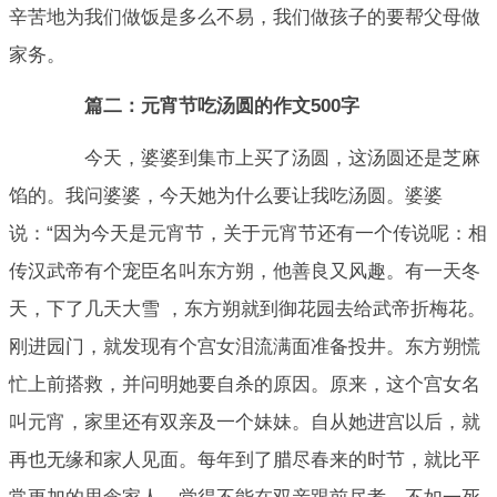
辛苦地为我们做饭是多么不易，我们做孩子的要帮父母做
家务。
篇二：元宵节吃汤圆的作文500字
今天，婆婆到集市上买了汤圆，这汤圆还是芝麻
馅的。我问婆婆，今天她为什么要让我吃汤圆。婆婆
说：“因为今天是元宵节，关于元宵节还有一个传说呢：相
传汉武帝有个宠臣名叫东方朔，他善良又风趣。有一天冬
天，下了几天大雪 ，东方朔就到御花园去给武帝折梅花。
刚进园门，就发现有个宫女泪流满面准备投井。东方朔慌
忙上前搭救，并问明她要自杀的原因。原来，这个宫女名
叫元宵，家里还有双亲及一个妹妹。自从她进宫以后，就
再也无缘和家人见面。每年到了腊尽春来的时节，就比平