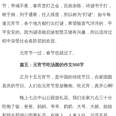
节，帝城不夜，春宵赏灯之会，百姓杂陈，诗谜书于灯，
映于烛，列于通衢，任人猜度，所以称为“灯谜“。如今每
逢元宵节，各个地方都打出灯谜，希望能喜气洋洋的，平
平安安的。因为谜语能启迪智慧又饶有兴趣，所以流传过
程中深受社会各阶层的欢迎。
元宵节一过，春节也就过了。
篇五：元宵节吃汤圆的作文500字
正月十五元宵节，是中国的传统节日，合家团圆
喜庆的节日。人们在元宵节里放鞭炮、吃元宵，真开心啊!
晚上七点中山公园放礼花。我们全家六点三十分
吃饱了饭，爸爸、妈妈、爷爷、奶奶、大爷、大娘、姐姐
和我去邢侗公园看礼花，在路上，人来人往，川流不息，