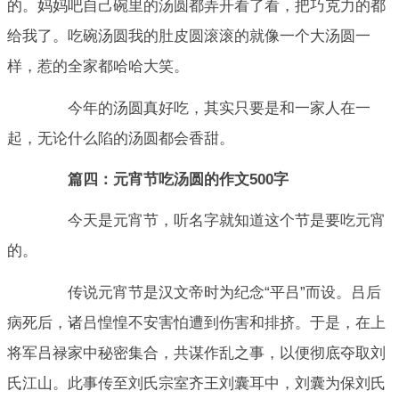
的。妈妈吧自己碗里的汤圆都弄开看了看，把巧克力的都
给我了。吃碗汤圆我的肚皮圆滚滚的就像一个大汤圆一
样，惹的全家都哈哈大笑。
今年的汤圆真好吃，其实只要是和一家人在一
起，无论什么陷的汤圆都会香甜。
篇四：元宵节吃汤圆的作文500字
今天是元宵节，听名字就知道这个节是要吃元宵
的。
传说元宵节是汉文帝时为纪念“平吕”而设。吕后
病死后，诸吕惶惶不安害怕遭到伤害和排挤。于是，在上
将军吕禄家中秘密集合，共谋作乱之事，以便彻底夺取刘
氏江山。此事传至刘氏宗室齐王刘囊耳中，刘囊为保刘氏