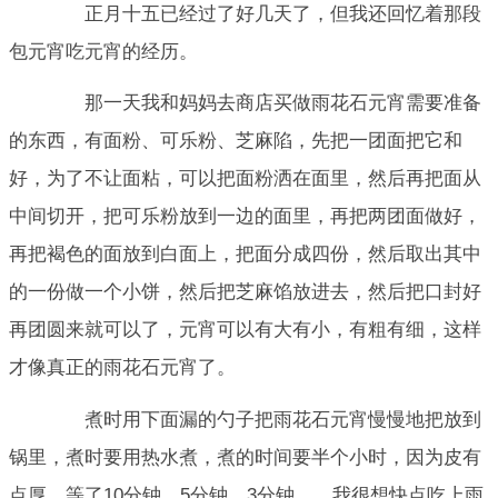
正月十五已经过了好几天了，但我还回忆着那段
包元宵吃元宵的经历。
那一天我和妈妈去商店买做雨花石元宵需要准备
的东西，有面粉、可乐粉、芝麻陷，先把一团面把它和
好，为了不让面粘，可以把面粉洒在面里，然后再把面从
中间切开，把可乐粉放到一边的面里，再把两团面做好，
再把褐色的面放到白面上，把面分成四份，然后取出其中
的一份做一个小饼，然后把芝麻馅放进去，然后把口封好
再团圆来就可以了，元宵可以有大有小，有粗有细，这样
才像真正的雨花石元宵了。
煮时用下面漏的勺子把雨花石元宵慢慢地把放到
锅里，煮时要用热水煮，煮的时间要半个小时，因为皮有
点厚，等了10分钟、5分钟、3分钟……我很想快点吃上雨