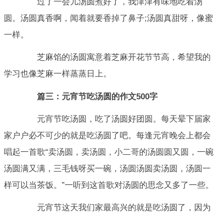
过了一会儿汤圆煮好了，我津津有味地吃着汤
圆。汤圆真香啊，闻着就要香掉了鼻子;汤圆真甜呀，像蜜
一样。
芝麻馅的汤圆寓意着芝麻开花节节高，希望我的
学习也像芝麻一样蒸蒸日上。
篇三：元宵节吃汤圆的作文500字
元宵节吃汤圆，吃了汤圆好团圆。每天晕下届家
家户户必不可少的就是吃汤圆了吧。每逢元宵晚会上都会
唱起一首歌“卖汤圆，卖汤圆，小二哥的汤圆圆又圆，一碗
汤圆满又满，三毛钱呀买一碗，汤圆汤圆卖汤圆，汤圆一
样可以当茶饭。”一听到这首歌对汤圆的思念又多了一些。
元宵节这天我们家最高兴的就是吃汤圆了，因为