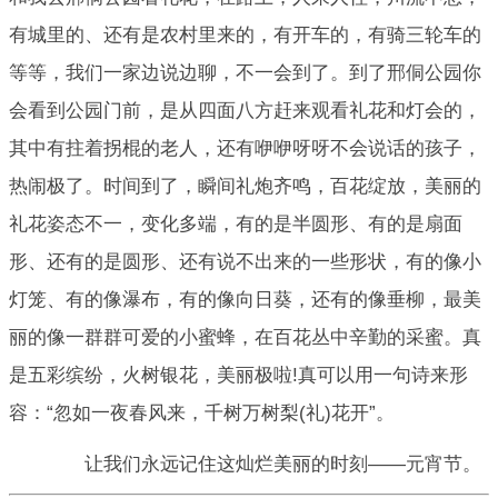
有城里的、还有是农村里来的，有开车的，有骑三轮车的
等等，我们一家边说边聊，不一会到了。到了邢侗公园你
会看到公园门前，是从四面八方赶来观看礼花和灯会的，
其中有拄着拐棍的老人，还有咿咿呀呀不会说话的孩子，
热闹极了。时间到了，瞬间礼炮齐鸣，百花绽放，美丽的
礼花姿态不一，变化多端，有的是半圆形、有的是扇面
形、还有的是圆形、还有说不出来的一些形状，有的像小
灯笼、有的像瀑布，有的像向日葵，还有的像垂柳，最美
丽的像一群群可爱的小蜜蜂，在百花丛中辛勤的采蜜。真
是五彩缤纷，火树银花，美丽极啦!真可以用一句诗来形
容：“忽如一夜春风来，千树万树梨(礼)花开”。
让我们永远记住这灿烂美丽的时刻——元宵节。