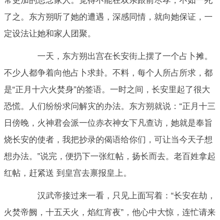
常更加的思念家人。觉得不能在双亲跟前尽孝，不如一死
了之。东方朔听了她的遭遇，深感同情，就向她保证，一
定设法让她和家人团聚。
一天，东方朔出宫在长安街上摆了一个占卜摊。
不少人都争着向他占卜求卦。不料，每个人所占所求，都
是“正月十六火焚身”的签语。一时之间，长安里起了很大
恐慌。人们纷纷求问解灾的办法。东方朔就说：“正月十三
日傍晚，火神君会派一位赤衣神女下凡查访，她就是奉旨
烧长安的使者，我把抄录的偈语给你们，可让当今天子想
想办法。”说完，便扔下一张红帖，扬长而去。老百姓拿起
红帖，赶紧送 到皇宫去禀报皇上。
汉武帝接过来一看，只见上面写着：“长安在劫，
火焚帝阙，十五天火，焰红宵夜”，他心中大惊，连忙请来