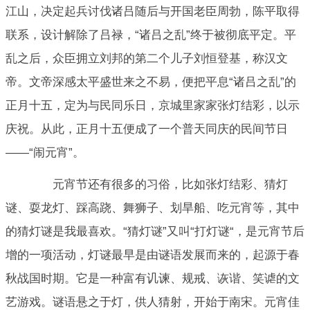
江山，决定起兵讨伐诸吕随后与开国老臣周勃，陈平取得
联系，设计解除了吕禄，“诸吕之乱”终于被彻底平定。平
乱之后，众臣拥立刘邦的第二个儿子刘恒登基，称汉文
帝。文帝深感太平盛世来之不易，便把平息“诸吕之乱”的
正月十五，定为与民同乐日，京城里家家张灯结彩，以示
庆祝。从此，正月十五便成了一个普天同庆的民间节日
——“闹元宵”。
元宵节还有很多的习俗，比如张灯结彩、猜灯
谜、耍龙灯、踩高跷、舞狮子、划旱船、吃元宵等，其中
的猜灯谜是我最喜欢。“猜灯谜”又叫“打灯谜“，是元宵节后
增的一项活动，灯谜最早是由谜语发展而来的，起源于春
秋战国时期。它是一种富有讥谏、规戒、诙谐、笑谑的文
艺游戏。谜语悬之于灯，供人猜射，开始于南宋。元宵佳