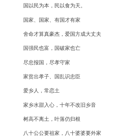
国以民为本，民以食为天。
国家、国家、有国才有家
舍命才算真豪杰，爱国方成大丈夫
国强民也富，国破家也亡
尽忠报国，尽孝守家
家贫出孝子、国乱识忠臣
爱乡人，常恋土
家乡水甜入心，十年不改旧乡音
树高不离土，叶落仍归根
八十公公要祖家，八十婆婆要外家