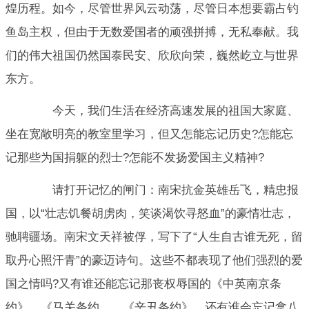
煌历程。如今，尽管世界风云动荡，尽管日本想要霸占钓
鱼岛主权，但由于无数爱国者的顽强拼搏，无私奉献。我
们的伟大祖国仍然国泰民安、欣欣向荣，巍然屹立与世界
东方。
今天，我们生活在经济高速发展的祖国大家庭、
坐在宽敞明亮的教室里学习，但又怎能忘记历史?怎能忘
记那些为国捐躯的烈士?怎能不发扬爱国主义精神?
请打开记忆的闸门：南宋抗金英雄岳飞，精忠报
国，以“壮志饥餐胡虏肉，笑谈渴饮寻怒血”的豪情壮志，
驰聘疆场。南宋文天祥被俘，写下了“人生自古谁无死，留
取丹心照汗青”的豪迈诗句。这些不都表现了他们强烈的爱
国之情吗?又有谁还能忘记那丧权辱国的《中英南京条
约》、《马关条约。、《辛丑条约》。还有谁会忘记拿八