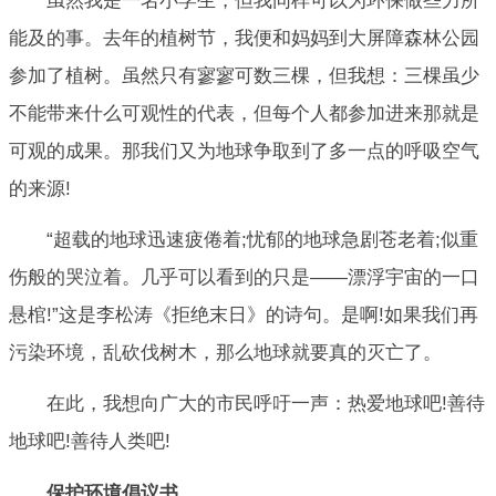
虽然我是一名小学生，但我同样可以为环保做些力所
能及的事。去年的植树节，我便和妈妈到大屏障森林公园
参加了植树。虽然只有寥寥可数三棵，但我想：三棵虽少
不能带来什么可观性的代表，但每个人都参加进来那就是
可观的成果。那我们又为地球争取到了多一点的呼吸空气
的来源!
“超载的地球迅速疲倦着;忧郁的地球急剧苍老着;似重
伤般的哭泣着。几乎可以看到的只是——漂浮宇宙的一口
悬棺!”这是李松涛《拒绝末日》的诗句。是啊!如果我们再
污染环境，乱砍伐树木，那么地球就要真的灭亡了。
在此，我想向广大的市民呼吁一声：热爱地球吧!善待
地球吧!善待人类吧!
保护环境倡议书