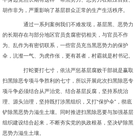
胡作非为，严重影响了基层群众正常的生产生活秩序。
通过一系列案例我们不难发现，基层黑、恶势力
的长期存在与部分地区官员贪腐密切相关，与官员不作
为、乱作为有密切联系，一些官员充当黑恶势力的保护
伞，沆瀣一气、为虎作伥，更有甚者，村霸就是村书记。
打蛇要打七寸，依法严惩基层腐败干部就是赢取
扫黑除恶专项斗争胜利的七寸，所以开展此次扫黑除恶专
项斗争必须结合从严治党、结合基层反腐，坚持系统治
理、源头治理，坚持既打涉黑组织，又打“保护伞”，彻底
铲除黑恶势力滋生土壤。同时推进扫黑除恶要与加强基层
组织建设结合起来，不断夯实党的执政根基，坚决铲除黑
恶势力滋生土壤。