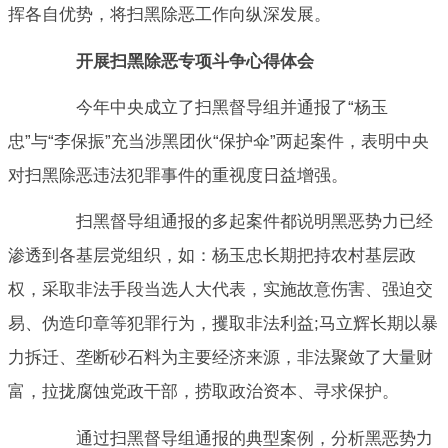
挥各自优势，将扫黑除恶工作向纵深发展。
开展扫黑除恶专项斗争心得体会
今年中央成立了扫黑督导组并通报了“杨玉
忠”与“李保振”充当涉黑团伙“保护伞”两起案件，表明中央
对扫黑除恶违法犯罪事件的重视度日益增强。
扫黑督导组通报的多起案件都说明黑恶势力已经
渗透到各基层党组织，如：杨玉忠长期把持农村基层政
权，采取非法手段当选人大代表，实施故意伤害、强迫交
易、伪造印章等犯罪行为，攫取非法利益;马立辉长期以暴
力拆迁、垄断砂石料为主要经济来源，非法聚敛了大量财
富，拉拢腐蚀党政干部，捞取政治资本、寻求保护。
通过扫黑督导组通报的典型案例，分析黑恶势力