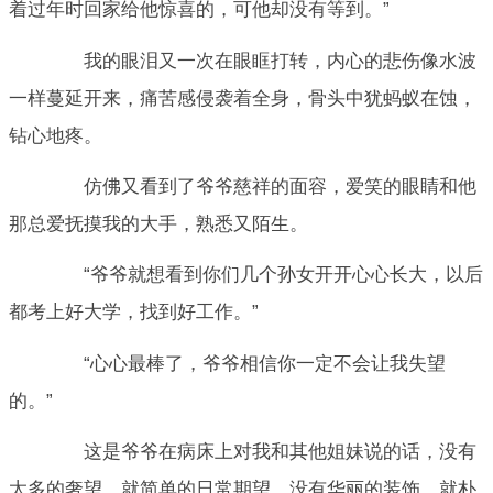
着过年时回家给他惊喜的，可他却没有等到。”
我的眼泪又一次在眼眶打转，内心的悲伤像水波
一样蔓延开来，痛苦感侵袭着全身，骨头中犹蚂蚁在蚀，
钻心地疼。
仿佛又看到了爷爷慈祥的面容，爱笑的眼睛和他
那总爱抚摸我的大手，熟悉又陌生。
“爷爷就想看到你们几个孙女开开心心长大，以后
都考上好大学，找到好工作。”
“心心最棒了，爷爷相信你一定不会让我失望
的。”
这是爷爷在病床上对我和其他姐妹说的话，没有
太多的奢望，就简单的日常期望，没有华丽的装饰，就朴